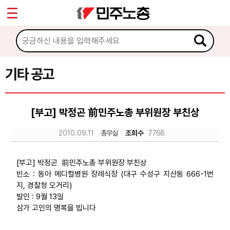
*
Sketchbook5, 스케치북5
마이페이지
소개
<
소식
기타 공고
Sketchbook5, 스케치북5
공지사항
[부고] 박정곤 前민주노총 부위원장 부친상
성명·보도
2010.09.11
총무실
조회수
7768
기타 공고
노동상담
[부고] 박정곤 前민주노총 부위원장 부친상
빈소 : 동아 메디컬병원 장례식장 (대구 수성구 지산동 666-1번
지, 경찰청 오거리)
자료
발인 : 9월 13일
삼가 고인의 명복을 빕니다
부설기관