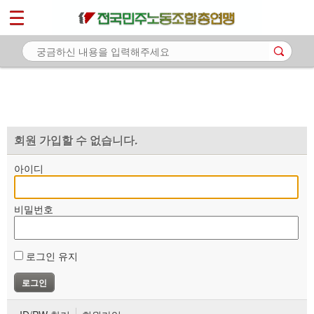
*
마이페이지
소개
<
소식
노동상담
자료
회원 가입할 수 없습니다.
부설기관
아이디
업무
비밀번호
로그인 유지