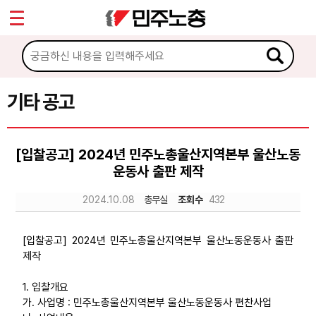
*
Sketchbook5, 스케치북5
마이페이지
소개
<
소식
기타 공고
Sketchbook5, 스케치북5
공지사항
[입찰공고] 2024년 민주노총울산지역본부 울산노동
성명·보도
운동사 출판 제작
기타 공고
2024.10.08
총무실
조회수
432
노동상담
[입찰공고] 2024년 민주노총울산지역본부 울산노동운동사 출판
제작
자료
1. 입찰개요
가. 사업명 : 민주노총울산지역본부 울산노동운동사 편찬사업
부설기관