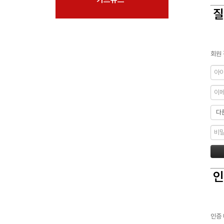
질
회원 
인
인증 