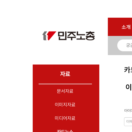
로그인
회원가입
마이페이지
소개
<
소개
소식
노동상담
자료
카
- 문서자료
자료
- 이미지자료
이
문서자료
- 미디어자료
- 카드뉴스
이미지자료
아이디
부설기관
미디어자료
업무
카드뉴스