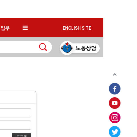
*
업무
ENGLISH SITE