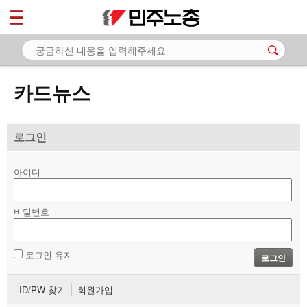
*
마이페이지
소개
<
소식
카드뉴스
노동상담
자료
로그인
- 문서자료
아이디
- 이미지자료
비밀번호
- 미디어자료
- 카드뉴스
로그인 유지
로그인
부설기관
ID/PW 찾기
회원가입
업무