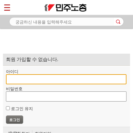
*
마이페이지
소개
<
소식
노동상담
자료
회원 가입할 수 없습니다.
부설기관
아이디
업무
비밀번호
로그인 유지