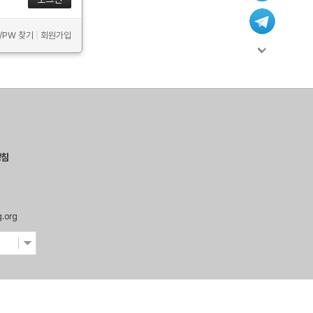
D/PW 찾기
|
회원가입
방침
g.org