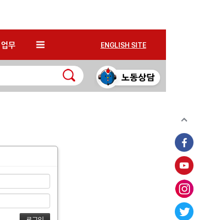
*
업무
ENGLISH SITE