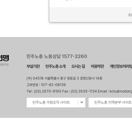
I
민주노총 노동상담 1577-2260
부설기관
민주노총 소개
오시는 길
이용약관
개인정보처리
(우) 04518 서울특별시 중구 정동길 3 경향신문사 14층
고유번호 : 107-82-08139
Tel : (02) 2670-9100 Fax : (02) 2635-1134 Email : kctu@nodon
민주노총 가맹조직 사이트
민주노총 지역본부 사이트