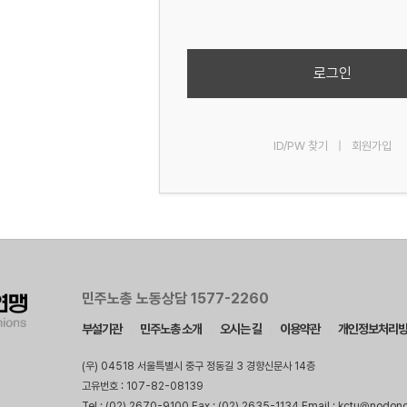
로그인
ID/PW 찾기
|
회원가입
민주노총 노동상담 1577-2260
부설기관
민주노총 소개
오시는 길
이용약관
개인정보처리
(우) 04518 서울특별시 중구 정동길 3 경향신문사 14층
고유번호 : 107-82-08139
Tel : (02) 2670-9100 Fax : (02) 2635-1134 Email : kctu@nodon