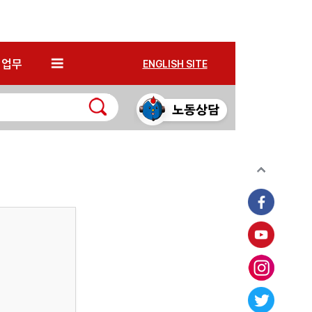
*
업무
ENGLISH SITE