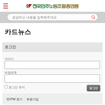
*
마이페이지
소개
<
소식
카드뉴스
노동상담
자료
로그인
- 문서자료
아이디
- 이미지자료
비밀번호
- 미디어자료
- 카드뉴스
로그인 유지
로그인
부설기관
ID/PW 찾기
회원가입
업무