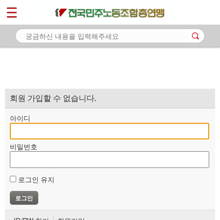
*
마이페이지
소개
<
소식
노동상담
자료
회원 가입할 수 없습니다.
부설기관
아이디
업무
비밀번호
로그인 유지