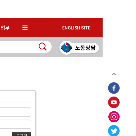
*
업무
ENGLISH SITE