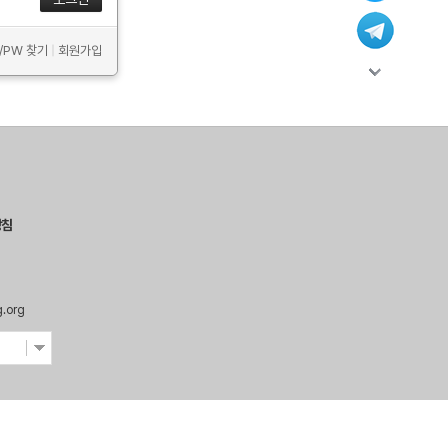
D/PW 찾기
|
회원가입
방침
g.org