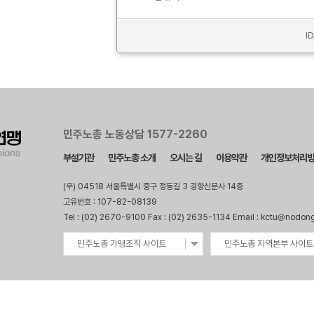
I
민주노총 노동상담 1577-2260
부설기관
민주노총 소개
오시는 길
이용약관
개인정보처리
(우) 04518 서울특별시 중구 정동길 3 경향신문사 14층
고유번호 : 107-82-08139
Tel : (02) 2670-9100 Fax : (02) 2635-1134 Email : kctu@nodon
민주노총 가맹조직 사이트
민주노총 지역본부 사이트