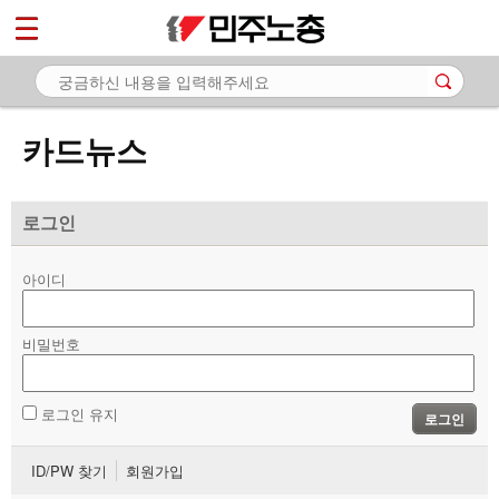
*
마이페이지
소개
<
소식
카드뉴스
노동상담
자료
로그인
- 문서자료
아이디
- 이미지자료
비밀번호
- 미디어자료
- 카드뉴스
로그인 유지
로그인
부설기관
ID/PW 찾기
회원가입
업무