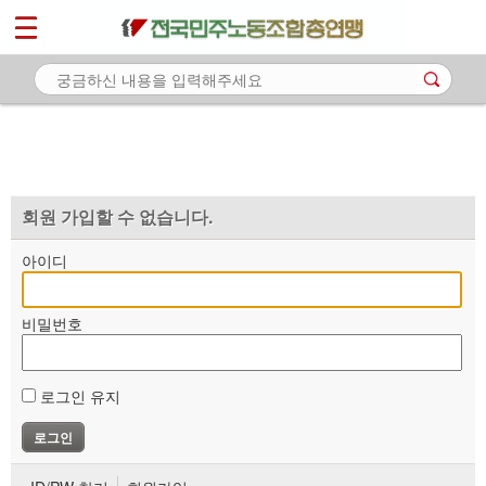
*
마이페이지
소개
<
소식
노동상담
자료
회원 가입할 수 없습니다.
부설기관
아이디
업무
비밀번호
로그인 유지