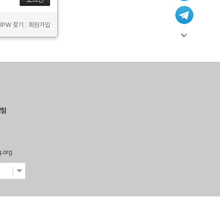
D/PW 찾기
|
회원가입
방침
g.org