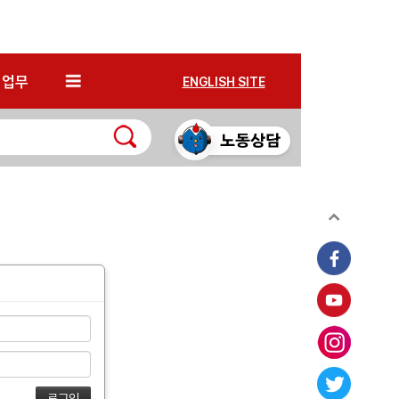
*
업무
ENGLISH SITE