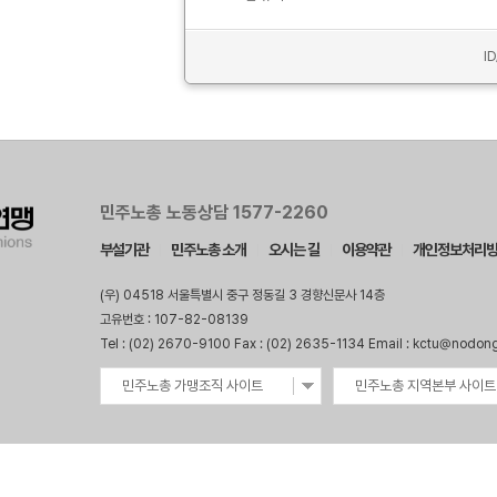
I
민주노총 노동상담 1577-2260
부설기관
민주노총 소개
오시는 길
이용약관
개인정보처리
(우) 04518 서울특별시 중구 정동길 3 경향신문사 14층
고유번호 : 107-82-08139
Tel : (02) 2670-9100 Fax : (02) 2635-1134 Email : kctu@nodon
민주노총 가맹조직 사이트
민주노총 지역본부 사이트