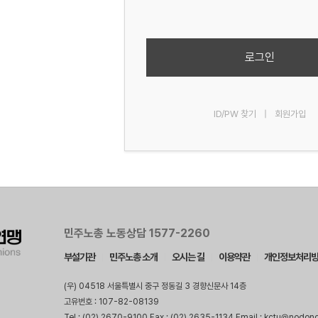
로그인
ID/PW 찾기
|
회원가입
민주노총 노동상담 1577-2260
부설기관
민주노총 소개
오시는 길
이용약관
개인정보처리
(우) 04518 서울특별시 중구 정동길 3 경향신문사 14층
고유번호 : 107-82-08139
Tel : (02) 2670-9100 Fax : (02) 2635-1134 Email : kctu@nodon