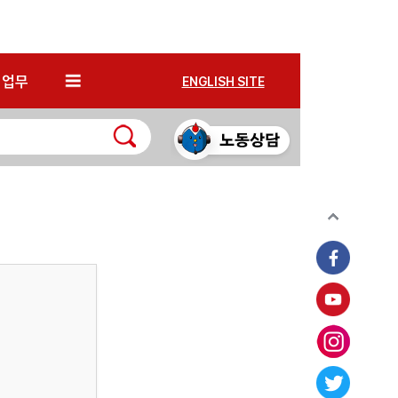
*
업무
ENGLISH SITE