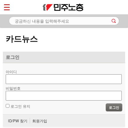
*
마이페이지
소개
<
소식
카드뉴스
노동상담
자료
로그인
- 문서자료
아이디
- 이미지자료
비밀번호
- 미디어자료
- 카드뉴스
로그인 유지
로그인
부설기관
ID/PW 찾기
회원가입
업무