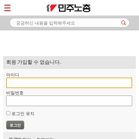
*
마이페이지
소개
<
소식
노동상담
자료
회원 가입할 수 없습니다.
부설기관
아이디
업무
비밀번호
로그인 유지