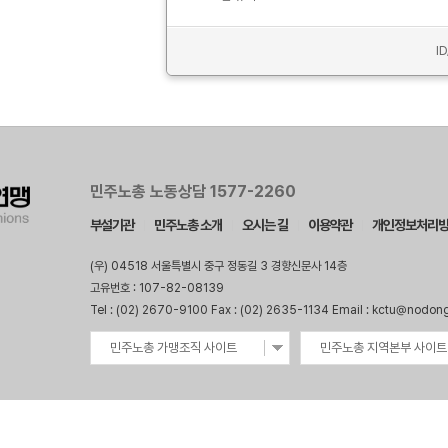
I
민주노총 노동상담 1577-2260
부설기관
민주노총 소개
오시는 길
이용약관
개인정보처리
(우) 04518 서울특별시 중구 정동길 3 경향신문사 14층
고유번호 : 107-82-08139
Tel : (02) 2670-9100 Fax : (02) 2635-1134 Email : kctu@nodon
민주노총 가맹조직 사이트
민주노총 지역본부 사이트