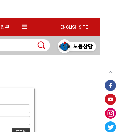
*
업무
ENGLISH SITE