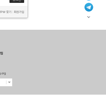
D/PW 찾기
|
회원가입
방침
g.org