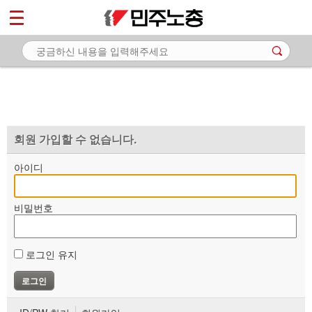
*
마이페이지
소개
<
소식
노동상담
자료
회원 가입할 수 없습니다.
부설기관
아이디
업무
비밀번호
로그인 유지