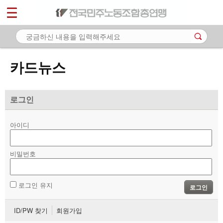
*
마이페이지
소개
<
소식
카드뉴스
노동상담
자료
로그인
- 문서자료
아이디
- 이미지자료
비밀번호
- 미디어자료
- 카드뉴스
로그인 유지
로그인
부설기관
ID/PW 찾기
회원가입
업무