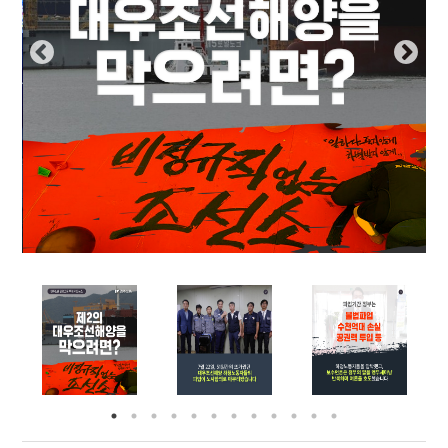
부설기관
업무
Prev
Nex
ious
t
Prev
Ne
ious
t