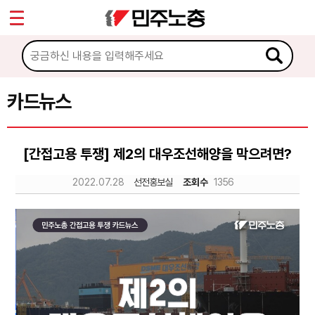
*
Sketchbook5, 스케치북5
마이페이지
소개
<
소식
카드뉴스
Sketchbook5, 스케치북5
노동상담
[간접고용 투쟁] 제2의 대우조선해양을 막으려면?
자료
2022.07.28
선전홍보실
조회수
1356
문서자료
이미지자료
미디어자료
카드뉴스