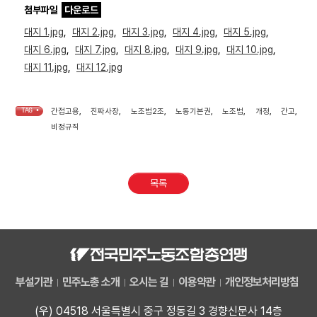
첨부파일
다운로드
대지 1.jpg
,
대지 2.jpg
,
대지 3.jpg
,
대지 4.jpg
,
대지 5.jpg
,
대지 6.jpg
,
대지 7.jpg
,
대지 8.jpg
,
대지 9.jpg
,
대지 10.jpg
,
대지 11.jpg
,
대지 12.jpg
TAG •
간접고용
,
진짜사장
,
노조법2조
,
노동기본권
,
노조법
,
개정
,
간고
,
비정규직
목록
부설기관
민주노총 소개
오시는 길
이용약관
개인정보처리방침
(우) 04518 서울특별시 중구 정동길 3 경향신문사 14층