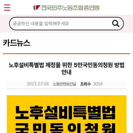
*
Sketchbook5, 스케치북5
마이페이지
소개
<
소식
카드뉴스
Sketchbook5, 스케치북5
노동상담
노후설비특별법 제정을 위한 5만국민동의청원 방법
안내
자료
2022.07.06
노동안전보건실
조회수
3054
문서자료
이미지자료
미디어자료
카드뉴스