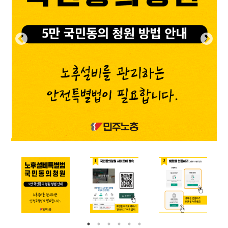
부설기관
업무
Prev
Nex
ious
t
Prev
Ne
ious
t