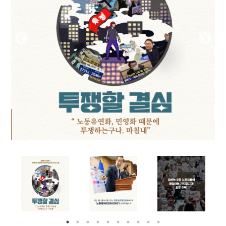
부설기관
업무
Prev
Nex
ious
t
Prev
Ne
ious
t