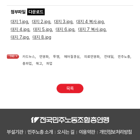
첨부파일
다운로드
대지 1.jpg
,
대지 2.jpg
,
대지 3.jpg
,
대지 4 복사.jpg
,
대지 4.jpg
,
대지 5.jpg
,
대지 6.jpg
,
대지 7 복사.jpg
,
대지 7.jpg
,
대지 8.jpg
TAG •
카드뉴스
,
민영화
,
투쟁
,
헤어질경심
,
의료민영화
,
전태일
,
민주노총
,
총파업
,
해고
,
파업
목록
부설기관
민주노총 소개
오시는 길
이용약관
개인정보처리방침