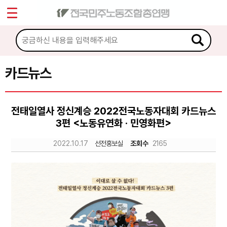
*
Sketchbook5, 스케치북5
마이페이지
소개
<
소식
카드뉴스
Sketchbook5, 스케치북5
노동상담
전태일열사 정신계승 2022전국노동자대회 카드뉴스
3편 <노동유연화 · 민영화편>
자료
2022.10.17
선전홍보실
조회수
2165
문서자료
이미지자료
미디어자료
카드뉴스