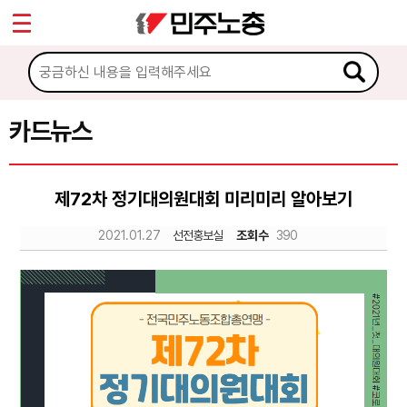
*
Sketchbook5, 스케치북5
마이페이지
소개
<
소식
카드뉴스
Sketchbook5, 스케치북5
노동상담
제72차 정기대의원대회 미리미리 알아보기
자료
2021.01.27
선전홍보실
조회수
390
문서자료
이미지자료
미디어자료
카드뉴스