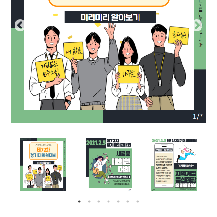
부설기관
업무
Prev
Nex
ious
t
Prev
Ne
ious
t