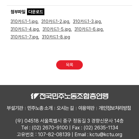
첨부파일
다운로드
310카드1-1.jpg
,
310카드1-2.jpg
,
310카드1-3.jpg
,
310카드1-4.jpg
,
310카드1-5.jpg
,
310카드1-6.jpg
,
310카드1-7.jpg
,
310카드1-8.jpg
목록
부설기관
민주노총 소개
오시는 길
이용약관
개인정보처리방침
(우) 04518 서울특별시 중구 정동길 3 경향신문사 14층
Tel : (02) 2670-9100 | Fax : (02) 2635-1134
고유번호 : 107-82-08139 | Email : kctu@kctu.org