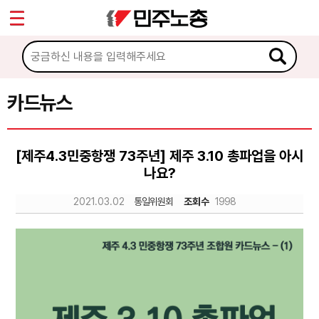
*
Sketchbook5, 스케치북5
마이페이지
소개
<
소식
카드뉴스
Sketchbook5, 스케치북5
노동상담
[제주4.3민중항쟁 73주년] 제주 3.10 총파업을 아시
나요?
자료
2021.03.02
통일위원회
조회수
1998
문서자료
이미지자료
미디어자료
카드뉴스