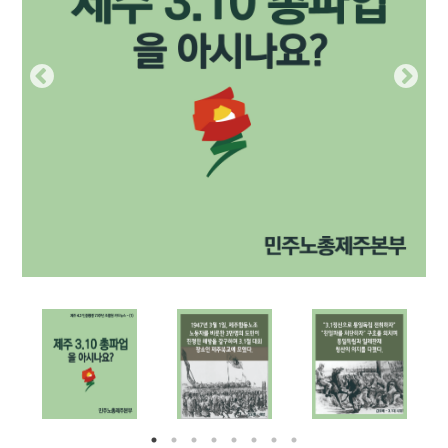
부설기관
업무
Prev
Nex
ious
t
Prev
Ne
ious
t