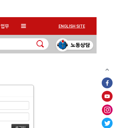
*
업무
ENGLISH SITE