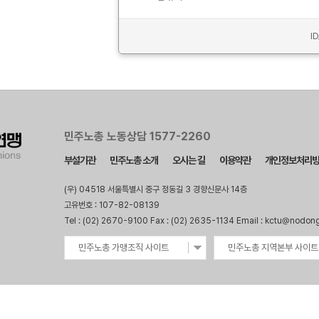
I
민주노총 노동상담 1577-2260
부설기관
민주노총 소개
오시는 길
이용약관
개인정보처리
(우) 04518 서울특별시 중구 정동길 3 경향신문사 14층
고유번호 : 107-82-08139
Tel : (02) 2670-9100 Fax : (02) 2635-1134 Email : kctu@nodon
민주노총 가맹조직 사이트
민주노총 지역본부 사이트