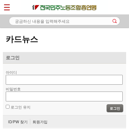
*
마이페이지
소개
<
소식
카드뉴스
노동상담
자료
로그인
- 문서자료
아이디
- 이미지자료
비밀번호
- 미디어자료
- 카드뉴스
로그인 유지
로그인
부설기관
ID/PW 찾기
회원가입
업무