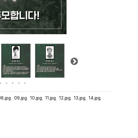
Next
08.jpg
09.jpg
10.jpg
11.jpg
12.jpg
13.jpg
14.jpg
,
,
,
,
,
,
,