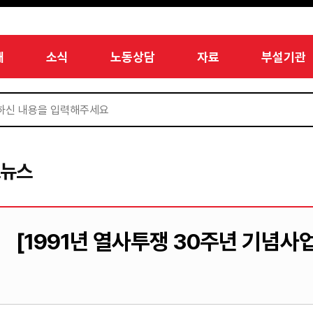
개
소식
노동상담
자료
부설기관
드뉴스
[1991년 열사투쟁 30주년 기념사