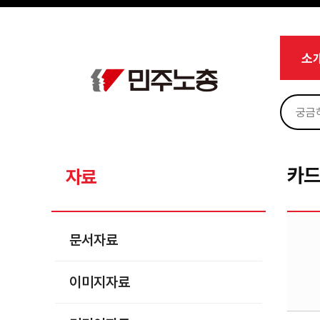
메뉴 건너뛰기
로그인
회원가입
Sketchbook5, 스케치북5
마이페이지
소개
소
<
소식
노동상담
Sketchbook5, 스케치북5
자료
문서자료
카
자료
이미지자료
미디어자료
문서자료
카드뉴스
이미지자료
부설기관
업무