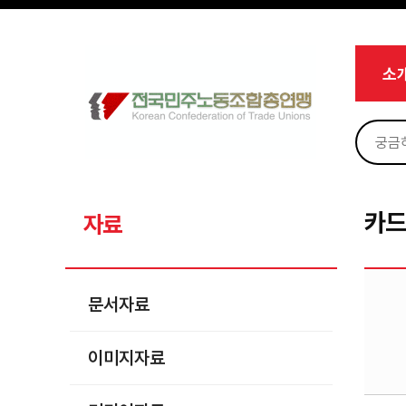
메뉴 건너뛰기
로그인
회원가입
Sketchbook5, 스케치북5
마이페이지
소개
소
<
소식
노동상담
Sketchbook5, 스케치북5
자료
문서자료
카
자료
이미지자료
미디어자료
문서자료
카드뉴스
이미지자료
부설기관
업무