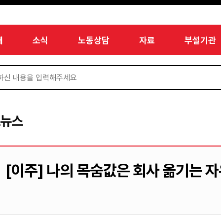
개
소식
노동상담
자료
부설기관
드뉴스
[이주] 나의 목숨값은 회사 옮기는 