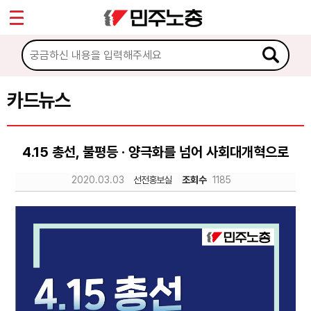
*
Sketchbook5, 스케치북5
마이페이지
소개
<
소식
카드뉴스
Sketchbook5, 스케치북5
노동상담
4.15 총선, 불평등 · 양극화를 넘어 사회대개혁으로
자료
2020.03.03
선전홍보실
조회수
1185
문서자료
이미지자료
미디어자료
카드뉴스