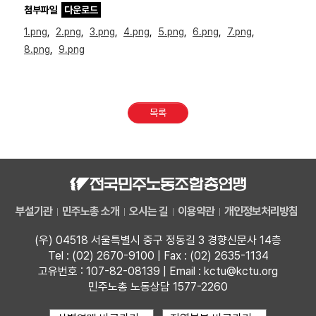
첨부파일
다운로드
1.png
,
2.png
,
3.png
,
4.png
,
5.png
,
6.png
,
7.png
,
8.png
,
9.png
목록
부설기관
민주노총 소개
오시는 길
이용약관
개인정보처리방침
(우) 04518 서울특별시 중구 정동길 3 경향신문사 14층
Tel : (02) 2670-9100 | Fax : (02) 2635-1134
고유번호 : 107-82-08139 | Email : kctu@kctu.org
민주노총 노동상담 1577-2260