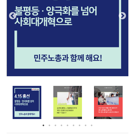
부설기관
업무
Prev
Nex
ious
t
Prev
Ne
ious
t