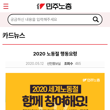
*
Sketchbook5, 스케치북5
마이페이지
소개
<
소식
카드뉴스
Sketchbook5, 스케치북5
노동상담
2020 노동절 행동요령
자료
2020.05.12
선전홍보실
조회수
485
문서자료
이미지자료
미디어자료
카드뉴스