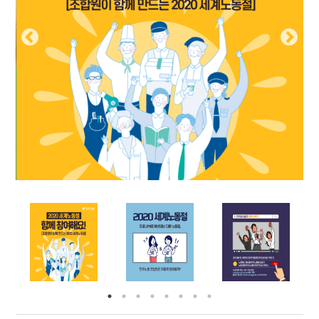
부설기관
업무
Prev
Nex
ious
t
Prev
Ne
ious
t