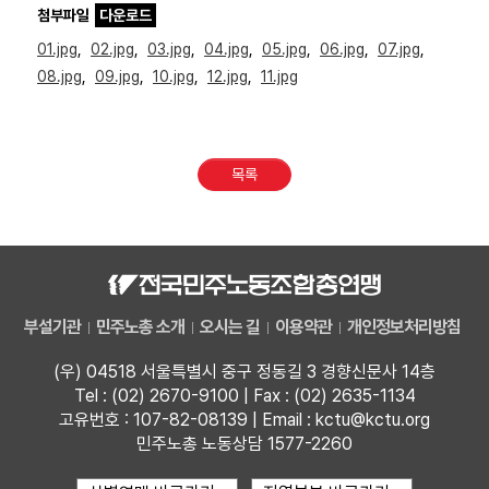
첨부파일
다운로드
01.jpg
,
02.jpg
,
03.jpg
,
04.jpg
,
05.jpg
,
06.jpg
,
07.jpg
,
08.jpg
,
09.jpg
,
10.jpg
,
12.jpg
,
11.jpg
목록
부설기관
민주노총 소개
오시는 길
이용약관
개인정보처리방침
(우) 04518 서울특별시 중구 정동길 3 경향신문사 14층
Tel : (02) 2670-9100 | Fax : (02) 2635-1134
고유번호 : 107-82-08139 | Email : kctu@kctu.org
민주노총 노동상담 1577-2260