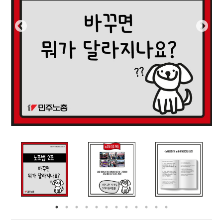
부설기관
업무
Prev
Nex
ious
t
Prev
Ne
ious
t