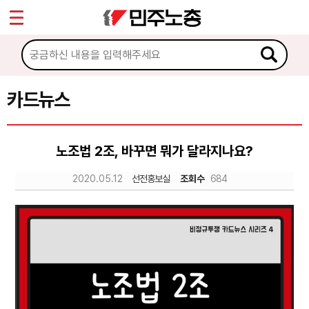
*
Sketchbook5, 스케치북5
마이페이지
소개
<
소식
카드뉴스
Sketchbook5, 스케치북5
노동상담
노조법 2조, 바꾸면 뭐가 달라지나요?
자료
2020.05.12
선전홍보실
조회수
684
문서자료
이미지자료
미디어자료
카드뉴스