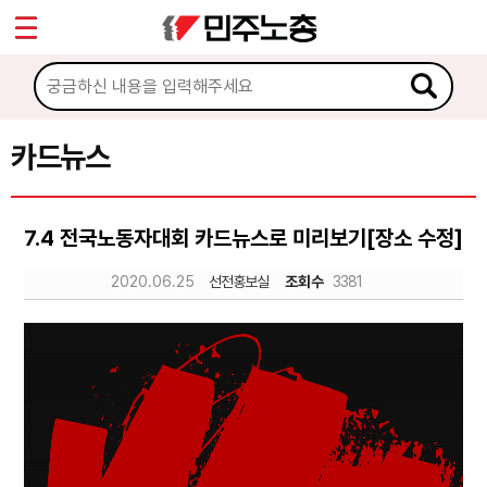
*
Sketchbook5, 스케치북5
마이페이지
소개
<
소식
카드뉴스
Sketchbook5, 스케치북5
노동상담
7.4 전국노동자대회 카드뉴스로 미리보기[장소 수정]
자료
2020.06.25
선전홍보실
조회수
3381
문서자료
이미지자료
미디어자료
카드뉴스