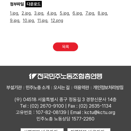
첨부파일
다운로드
1.jpg
,
2.jpg
,
3.jpg
,
4.jpg
,
5.jpg
,
6.jpg
,
7.jpg
,
8.jpg
,
9.jpg
,
10.jpg
,
11.jpg
,
12.png
목록
부설기관
민주노총 소개
오시는 길
이용약관
개인정보처리방침
(우) 04518 서울특별시 중구 정동길 3 경향신문사 14층
Tel : (02) 2670-9100 | Fax : (02) 2635-1134
고유번호 : 107-82-08139 | Email : kctu@kctu.org
민주노총 노동상담 1577-2260