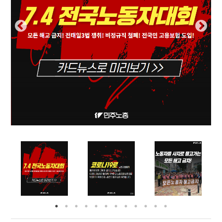
부설기관
업무
Prev
Nex
ious
t
Prev
Ne
ious
t