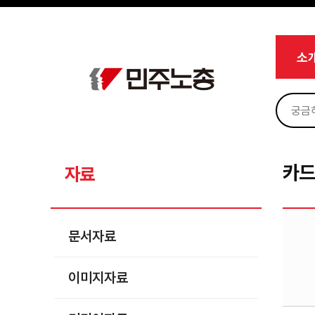
메뉴 건너뛰기
로그인
회원가입
Sketchbook5, 스케치북5
마이페이지
소개
소
<
소식
노동상담
Sketchbook5, 스케치북5
자료
문서자료
카
자료
이미지자료
미디어자료
문서자료
카드뉴스
이미지자료
부설기관
업무