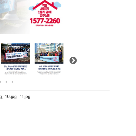
Next
g
10.jpg
11.jpg
,
,