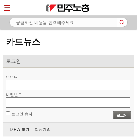
*
마이페이지
소개
<
소식
카드뉴스
노동상담
자료
로그인
- 문서자료
아이디
- 이미지자료
비밀번호
- 미디어자료
- 카드뉴스
로그인 유지
로그인
부설기관
ID/PW 찾기
회원가입
업무