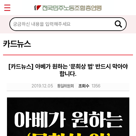
*
Sketchbook5, 스케치북5
마이페이지
소개
<
소식
카드뉴스
Sketchbook5, 스케치북5
노동상담
[카드뉴스] 아베가 원하는 '문희상 법' 반드시 막아야
합니다.
자료
2019.12.05
통일위원회
조회수
1356
문서자료
이미지자료
미디어자료
카드뉴스