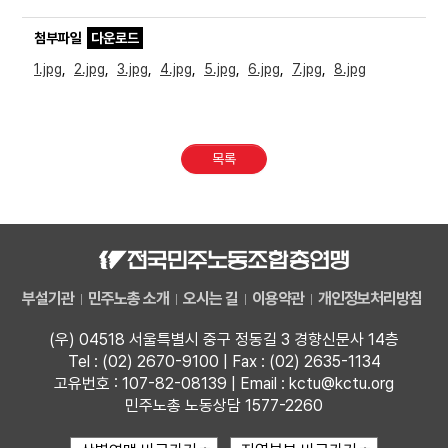
첨부파일
다운로드
1.jpg
,
2.jpg
,
3.jpg
,
4.jpg
,
5.jpg
,
6.jpg
,
7.jpg
,
8.jpg
목록
부설기관
민주노총 소개
오시는 길
이용약관
개인정보처리방침
(우) 04518 서울특별시 중구 정동길 3 경향신문사 14층
Tel : (02) 2670-9100 | Fax : (02) 2635-1134
고유번호 : 107-82-08139 | Email : kctu@kctu.org
민주노총 노동상담 1577-2260