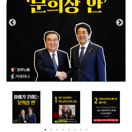
부설기관
업무
Prev
Nex
ious
t
Prev
Ne
ious
t