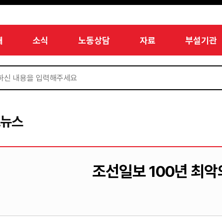
개
소식
노동상담
자료
부설기관
드뉴스
조선일보 100년 최악