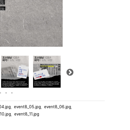
Next
04.jpg
event8_05.jpg
event8_06.jpg
,
,
,
10.jpg
event8_11.jpg
,