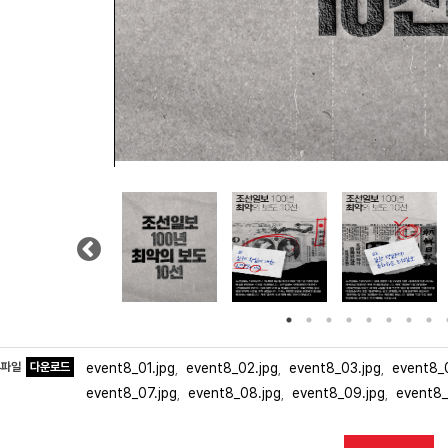
Previous
부파일
다운로드
event8_01.jpg
event8_02.jpg
event8_03.jpg
event8_
,
,
,
event8_07.jpg
event8_08.jpg
event8_09.jpg
event8_
,
,
,