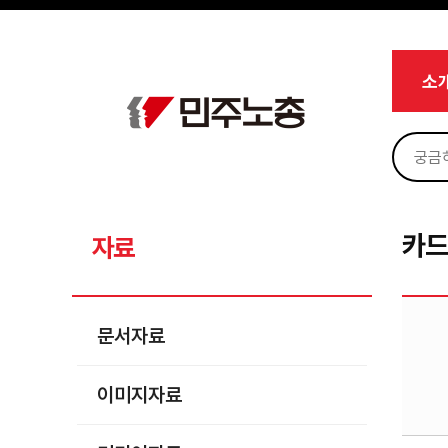
메뉴 건너뛰기
로그인
회원가입
Sketchbook5, 스케치북5
마이페이지
소개
소
<
소식
노동상담
Sketchbook5, 스케치북5
자료
문서자료
카
자료
이미지자료
미디어자료
문서자료
카드뉴스
이미지자료
부설기관
업무