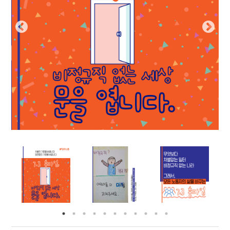
부설기관
업무
Prev
Nex
ious
t
Prev
Ne
ious
t