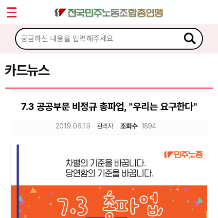
*
Sketchbook5, 스케치북5
마이페이지
소개
<
소식
카드뉴스
Sketchbook5, 스케치북5
노동상담
7.3 공공부문 비정규 총파업, "우리는 요구한다"
자료
2019.06.19
관리자
조회수
1894
문서자료
이미지자료
미디어자료
카드뉴스