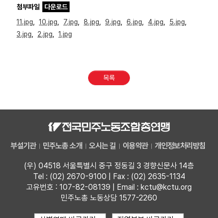
첨부파일
다운로드
11.jpg
,
10.jpg
,
7.jpg
,
8.jpg
,
9.jpg
,
6.jpg
,
4.jpg
,
5.jpg
,
3.jpg
,
2.jpg
,
1.jpg
목록
부설기관
민주노총 소개
오시는 길
이용약관
개인정보처리방침
(우) 04518 서울특별시 중구 정동길 3 경향신문사 14층
Tel : (02) 2670-9100 | Fax : (02) 2635-1134
고유번호 : 107-82-08139 | Email : kctu@kctu.org
민주노총 노동상담 1577-2260