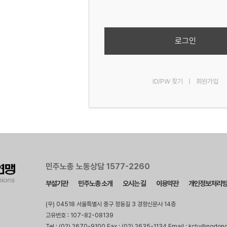
로그인
ID/PW 찾기
|
회원가입
민주노총 노동상담 1577-2260
부설기관
민주노총 소개
오시는 길
이용약관
개인정보처리
(우) 04518 서울특별시 중구 정동길 3 경향신문사 14층
고유번호 : 107-82-08139
Tel : (02) 2670-9100 Fax : (02) 2635-1134 Email : kctu@nodon