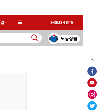
*
업무
ENGLISH SITE