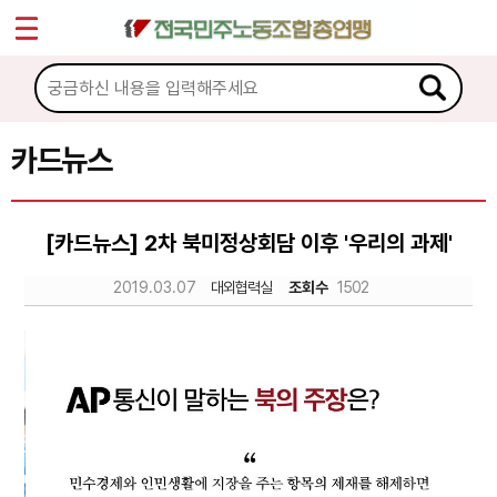
*
Sketchbook5, 스케치북5
마이페이지
소개
<
소식
카드뉴스
Sketchbook5, 스케치북5
노동상담
[카드뉴스] 2차 북미정상회담 이후 '우리의 과제'
자료
2019.03.07
대외협력실
조회수
1502
문서자료
이미지자료
미디어자료
카드뉴스