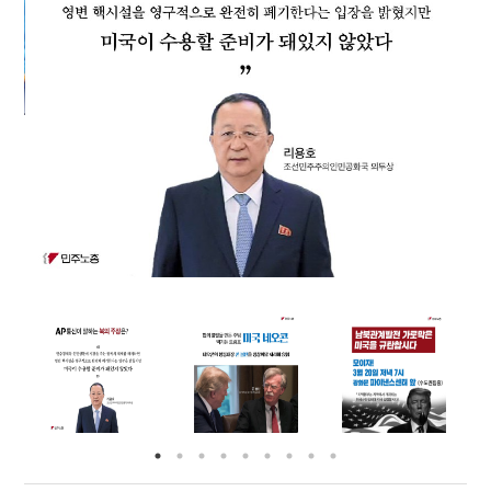
부설기관
업무
Prev
Nex
ious
t
Prev
Ne
ious
t