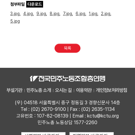
첨부파일
다운로드
3.jpg
,
4.jpg
,
9.jpg
,
8.jpg
,
7.jpg
,
6.jpg
,
1.jpg
,
2.jpg
,
5.jpg
목록
부설기관
민주노총 소개
오시는 길
이용약관
개인정보처리방침
(우) 04518 서울특별시 중구 정동길 3 경향신문사 14층
Tel : (02) 2670-9100 | Fax : (02) 2635-1134
고유번호 : 107-82-08139 | Email : kctu@kctu.org
민주노총 노동상담 1577-2260