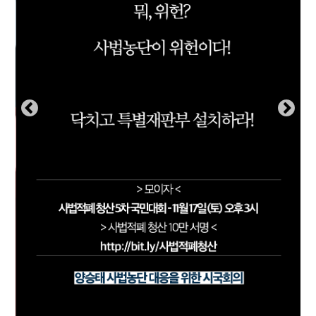
부설기관
업무
Prev
Nex
ious
t