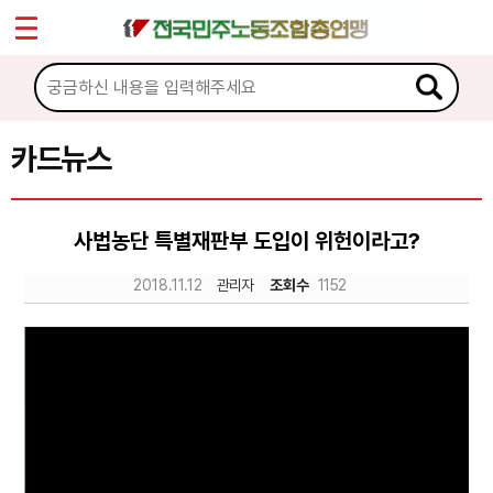
*
Sketchbook5, 스케치북5
마이페이지
소개
<
소식
카드뉴스
Sketchbook5, 스케치북5
노동상담
사법농단 특별재판부 도입이 위헌이라고?
자료
2018.11.12
관리자
조회수
1152
문서자료
이미지자료
미디어자료
카드뉴스