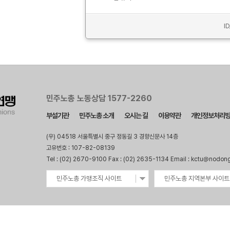
I
민주노총 노동상담 1577-2260
부설기관
민주노총 소개
오시는 길
이용약관
개인정보처리
(우) 04518 서울특별시 중구 정동길 3 경향신문사 14층
고유번호 : 107-82-08139
Tel : (02) 2670-9100 Fax : (02) 2635-1134 Email : kctu@nodon
민주노총 가맹조직 사이트
민주노총 지역본부 사이트