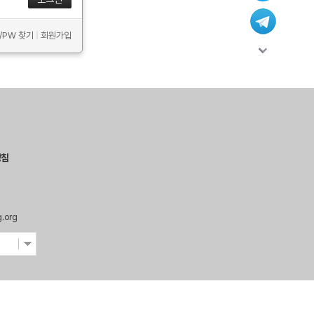
D/PW 찾기
|
회원가입
방침
g.org