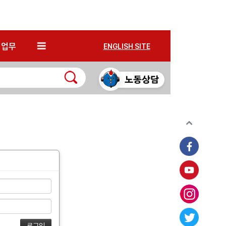
*
업무
ENGLISH SITE