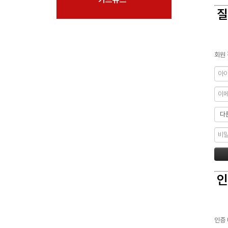
질
회원 
인
인증 