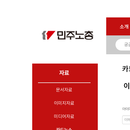
로그인
회원가입
마이페이지
소개
<
소개
소식
노동상담
자료
카
- 문서자료
자료
- 이미지자료
이
문서자료
- 미디어자료
- 카드뉴스
이미지자료
아이디
부설기관
미디어자료
업무
카드뉴스