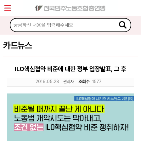
*
Sketchbook5, 스케치북5
마이페이지
소개
<
소식
카드뉴스
Sketchbook5, 스케치북5
노동상담
ILO핵심협약 비준에 대한 정부 입장발표, 그 후
자료
2019.05.28
관리자
조회수
1577
문서자료
이미지자료
미디어자료
카드뉴스