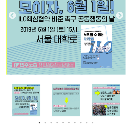
부설기관
업무
Prev
Nex
ious
t
Prev
Ne
ious
t