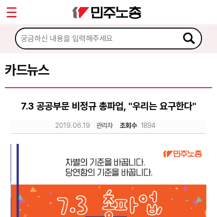
*
Sketchbook5, 스케치북5
마이페이지
소개
<
소식
카드뉴스
Sketchbook5, 스케치북5
노동상담
7.3 공공부문 비정규 총파업, "우리는 요구한다"
자료
2019.06.19
관리자
조회수
1894
문서자료
이미지자료
미디어자료
카드뉴스