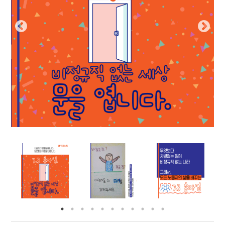
부설기관
업무
Prev
Nex
ious
t
Prev
Ne
ious
t