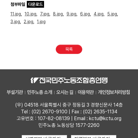
첨부파일
다운로드
11.jpg
,
10.jpg
,
7.jpg
,
8.jpg
,
9.jpg
,
6.jpg
,
4.jpg
,
5.jpg
,
3.jpg
,
2.jpg
,
1.jpg
목록
부설기관
민주노총 소개
오시는 길
이용약관
개인정보처리방침
(우) 04518 서울특별시 중구 정동길 3 경향신문사 14층
Tel : (02) 2670-9100 | Fax : (02) 2635-1134
고유번호 : 107-82-08139 | Email : kctu@kctu.org
민주노총 노동상담 1577-2260