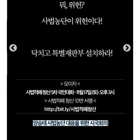
부설기관
업무
Prev
Nex
ious
t