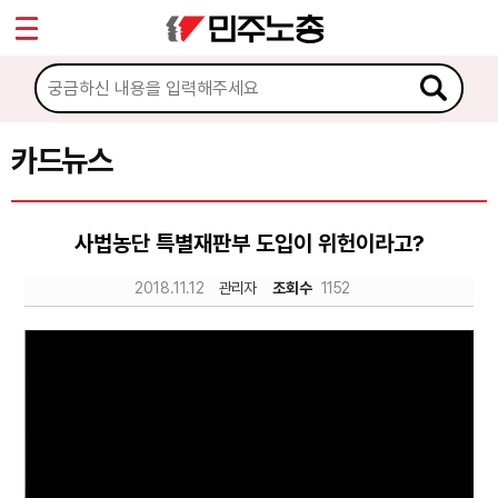
*
Sketchbook5, 스케치북5
마이페이지
소개
<
소식
카드뉴스
Sketchbook5, 스케치북5
노동상담
사법농단 특별재판부 도입이 위헌이라고?
자료
2018.11.12
관리자
조회수
1152
문서자료
이미지자료
미디어자료
카드뉴스