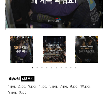
Prev
Nex
부설기관
ious
t
업무
Prev
Ne
ious
t
첨부파일
다운로드
1.jpg
,
2.jpg
,
3.jpg
,
4.jpg
,
5.jpg
,
7.jpg
,
8.jpg
,
10.jpg
,
9.jpg
,
6.jpg