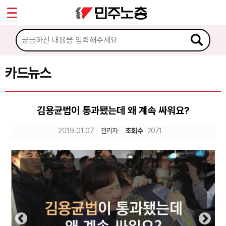
*
Sketchbook5, 스케치북5
마이페이지
소개
<
소식
카드뉴스
Sketchbook5, 스케치북5
노동상담
김용균법이 통과됐는데 왜 계속 싸워요?
자료
2019.01.07
관리자
조회수
2071
문서자료
이미지자료
미디어자료
카드뉴스