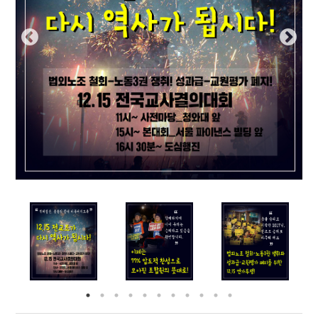
부설기관
업무
Prev
Nex
ious
t
Prev
Ne
ious
t