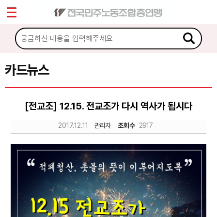
*
Sketchbook5, 스케치북5
마이페이지
소개
<
소식
카드뉴스
Sketchbook5, 스케치북5
노동상담
[전교조] 12.15. 전교조가 다시 역사가 됩시다
자료
2017.12.11
관리자
조회수
2917
문서자료
이미지자료
미디어자료
카드뉴스