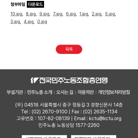
첨부파일
다운로드
10.jpg
,
8.jpg
,
9.jpg
,
7.jpg
,
6.jpg
,
1.jpg
,
2.jpg
,
5.jpg
,
3.jpg
,
4.jpg
,
0.jpg
목록
부설기관
민주노총 소개
오시는 길
이용약관
개인정보처리방침
(우) 04518 서울특별시 중구 정동길 3 경향신문사 14층
Tel : (02) 2670-9100 | Fax : (02) 2635-1134
고유번호 : 107-82-08139 | Email : kctu@kctu.org
민주노총 노동상담 1577-2260