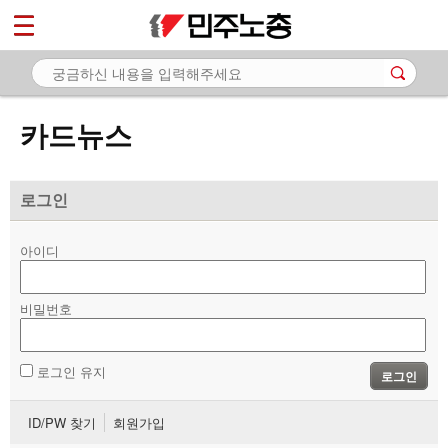
*
마이페이지
소개
<
소식
카드뉴스
노동상담
자료
로그인
- 문서자료
아이디
- 이미지자료
비밀번호
- 미디어자료
- 카드뉴스
로그인 유지
로그인
부설기관
ID/PW 찾기
회원가입
업무